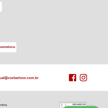
rtual@costashow.com.br
a
prévio.