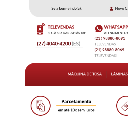
Seja bem-vindo(a).
Novo C
TELEVENDAS
WHATSAP
SEG À SEX DAS 09H ÁS 18H
ATENDIMENTO 
(21
 ) 98880-8091 
4040-4200
TELEVENDAS
(21)
 98880-8069
TELEVENDAS II
MÁQUINA DE TOSA
LÂMINAS
Parcelamento
em até 10x sem juros