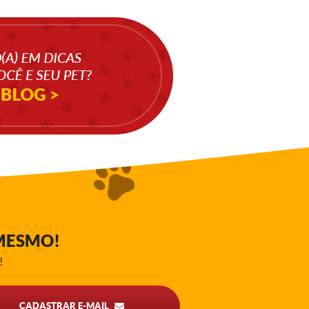
MESMO!
!
CADASTRAR E-MAIL