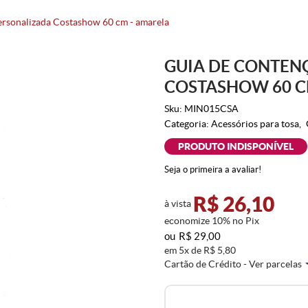
ersonalizada Costashow 60 cm - amarela
GUIA DE CONTEN
COSTASHOW 60 C
Sku:
MIN015CSA
Categoria:
Acessórios para tosa
PRODUTO INDISPONÍVEL
Seja o primeira a avaliar!
R$ 26,10
à vista
economize
10%
no Pix
R$ 29,00
em
5x
de
R$ 5,80
Cartão de Crédito - Ver parcelas