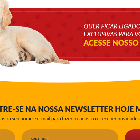
TRE-SE NA NOSSA NEWSLETTER HOJE 
Insira seu nome e e-mail para fazer o cadastro e receber novidades