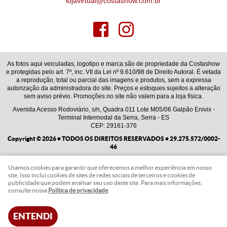
lojavirtual@costashow.com.br
As fotos aqui veiculadas, logotipo e marca são de propriedade da Costashow
e protegidas pelo art. 7º, inc. VII da Lei nº 9.610/98 de Direito Autoral. É vetada
a reprodução, total ou parcial das imagens e produtos, sem a expressa
autorização da administradora do site. Preços e estoques sujeitos a alteração
sem aviso prévio. Promoções no site não valem para a loja física.
Avenida Acesso Rodoviário, s/n, Quadra 011 Lote M05/06 Galpão Enivix
-
Terminal Intermodal da Serra, Serra
-
ES
CEP: 29161-376
Copyright © 2026 • TODOS OS DIREITOS RESERVADOS • 29.275.572/0002-
46
Usamos cookies para garantir que oferecemos a melhor experiência em nosso
LOJA VIRTUAL CRIADA POR
site. Isso inclui cookies de sites de redes sociais de terceiros e cookies de
publicidade que podem analisar seu uso deste site. Para mais informações,
consulte nossa
Política de privacidade
.
ENTENDI