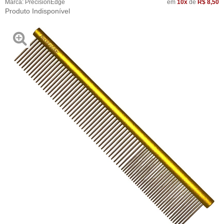
Marca:
PrecisionEdge
em
10x
de
R$ 8,50
Produto Indisponível