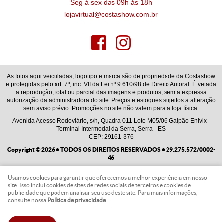
Seg à sex das 09h ás 18h
lojavirtual@costashow.com.br
As fotos aqui veiculadas, logotipo e marca são de propriedade da Costashow
e protegidas pelo art. 7º, inc. VII da Lei nº 9.610/98 de Direito Autoral. É vetada
a reprodução, total ou parcial das imagens e produtos, sem a expressa
autorização da administradora do site. Preços e estoques sujeitos a alteração
sem aviso prévio. Promoções no site não valem para a loja física.
Avenida Acesso Rodoviário, s/n, Quadra 011 Lote M05/06 Galpão Enivix
-
Terminal Intermodal da Serra, Serra
-
ES
CEP: 29161-376
Copyright © 2026 • TODOS OS DIREITOS RESERVADOS • 29.275.572/0002-
46
Usamos cookies para garantir que oferecemos a melhor experiência em nosso
LOJA VIRTUAL CRIADA POR
site. Isso inclui cookies de sites de redes sociais de terceiros e cookies de
publicidade que podem analisar seu uso deste site. Para mais informações,
consulte nossa
Política de privacidade
.