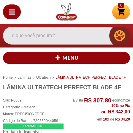
0
MENU
Home
Lâminas
Ultratech
LÂMINA ULTRATECH PERFECT BLADE 4F
LÂMINA ULTRATECH PERFECT BLADE 4F
R$ 307,80
Sku:
P6689
à vista
economize
10%
no Pix
Categoria:
Ultratech
R$ 342,00
Marca:
PRECISIONEDGE
em
10x
de
R$ 34,20
Código de Barras:
7893590440591
LANÇAMENTO
Produto Indisponível