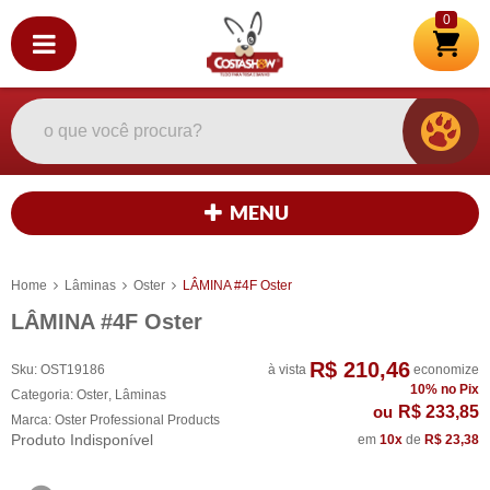
0
MENU
Home
Lâminas
Oster
LÂMINA #4F Oster
LÂMINA #4F Oster
R$ 210,46
Sku:
OST19186
à vista
economize
10%
no Pix
Categoria:
Oster
,
Lâminas
R$ 233,85
Marca:
Oster Professional Products
Produto Indisponível
em
10x
de
R$ 23,38