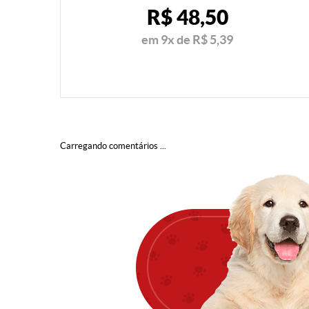
R$ 48,50
em
9x
de
R$ 5,39
Carregando comentários ...