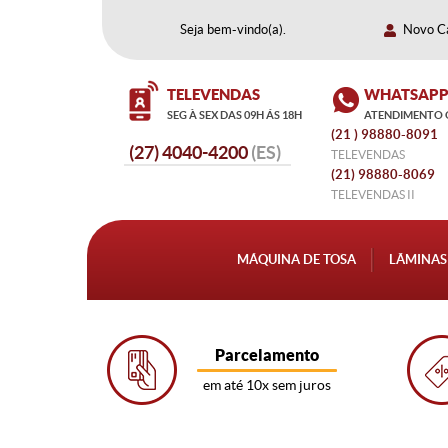
Seja bem-vindo(a).
Novo C
TELEVENDAS
WHATSAP
SEG À SEX DAS 09H ÁS 18H
ATENDIMENTO 
(21
 ) 98880-8091 
4040-4200
TELEVENDAS
(21)
 98880-8069
TELEVENDAS II
MÁQUINA DE TOSA
LÂMINAS
Parcelamento
em até 10x sem juros