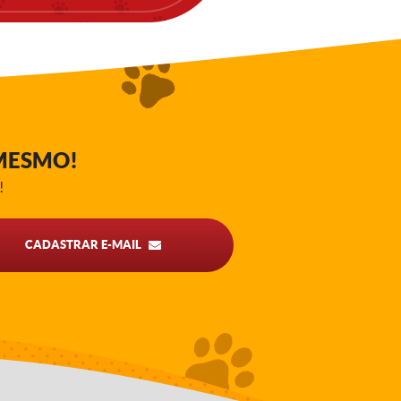
MESMO!
!
CADASTRAR E-MAIL