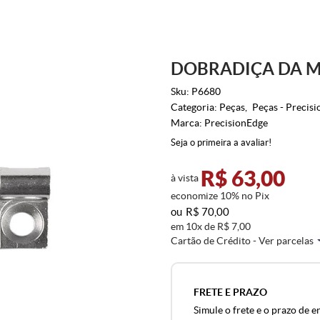
DOBRADIÇA DA M
Sku:
P6680
Categoria:
Peças
Peças - Precis
Marca:
PrecisionEdge
Seja o primeira a avaliar!
R$ 63,00
à vista
economize
10%
no Pix
R$ 70,00
em
10x
de
R$ 7,00
Cartão de Crédito - Ver parcelas
FRETE E PRAZO
Simule o frete e o prazo de e