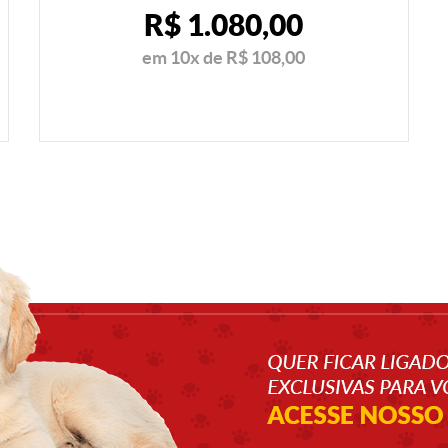
R$ 1.080,00
em
10x
de
R$ 108,00