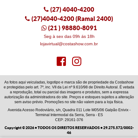
(27)
4040-4200
(27)4040-4200
(Ramal 2400)
(21
) 98880-8091
Seg à sex das 09h ás 18h
lojavirtual@costashow.com.br
As fotos aqui veiculadas, logotipo e marca são de propriedade da Costashow
e protegidas pelo art. 7º, inc. VII da Lei nº 9.610/98 de Direito Autoral. É vetada
a reprodução, total ou parcial das imagens e produtos, sem a expressa
autorização da administradora do site. Preços e estoques sujeitos a alteração
sem aviso prévio. Promoções no site não valem para a loja física.
Avenida Acesso Rodoviário, s/n, Quadra 011 Lote M05/06 Galpão Enivix
-
Terminal Intermodal da Serra, Serra
-
ES
CEP: 29161-376
Copyright © 2026 • TODOS OS DIREITOS RESERVADOS • 29.275.572/0002-
46