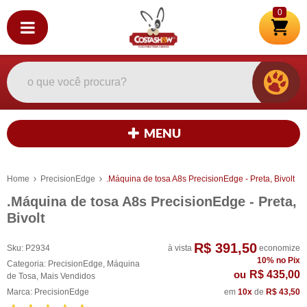
0
MENU
Home
PrecisionEdge
.Máquina de tosa A8s PrecisionEdge - Preta, Bivolt
.Máquina de tosa A8s PrecisionEdge - Preta,
Bivolt
R$ 391,50
Sku:
P2934
à vista
economize
10%
no Pix
Categoria:
PrecisionEdge
,
Máquina
R$ 435,00
de Tosa
,
Mais Vendidos
Marca:
PrecisionEdge
em
10x
de
R$ 43,50