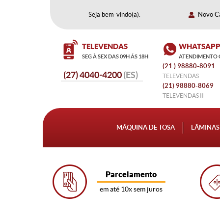
Seja bem-vindo(a).
Novo C
TELEVENDAS
WHATSAP
SEG À SEX DAS 09H ÁS 18H
ATENDIMENTO 
(21
 ) 98880-8091 
4040-4200
TELEVENDAS
(21)
 98880-8069
TELEVENDAS II
MÁQUINA DE TOSA
LÂMINAS
Parcelamento
em até 10x sem juros