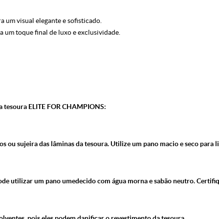
um visual elegante e sofisticado.
 um toque final de luxo e exclusividade.
 sua tesoura ELITE FOR CHAMPIONS:
 ou sujeira das lâminas da tesoura. Utilize um pano macio e seco para li
pode utilizar um pano umedecido com água morna e sabão neutro. Certifi
solventes, pois eles podem danificar o revestimento da tesoura.