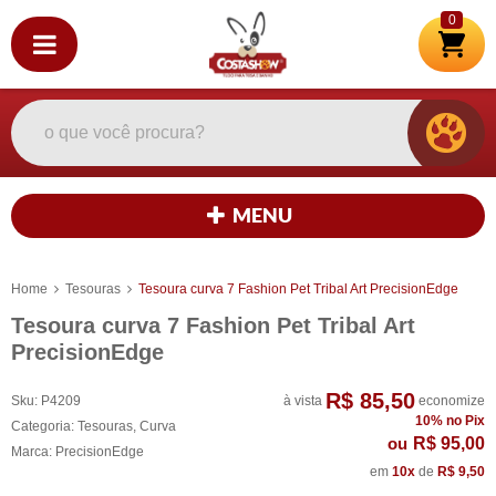
0
MENU
Home
Tesouras
Tesoura curva 7 Fashion Pet Tribal Art PrecisionEdge
Tesoura curva 7 Fashion Pet Tribal Art
PrecisionEdge
R$ 85,50
Sku:
P4209
à vista
economize
10%
no Pix
Categoria:
Tesouras
,
Curva
R$ 95,00
Marca:
PrecisionEdge
em
10x
de
R$ 9,50