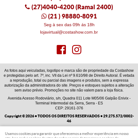
(27)4040-4200
(Ramal 2400)
(21
) 98880-8091
Seg à sex das 09h ás 18h
lojavirtual@costashow.com.br
As fotos aqui veiculadas, logotipo e marca são de propriedade da Costashow
e protegidas pelo art. 7º, inc. VII da Lei nº 9.610/98 de Direito Autoral. É vetada
a reprodução, total ou parcial das imagens e produtos, sem a expressa
autorização da administradora do site. Preços e estoques sujeitos a alteração
sem aviso prévio. Promoções no site não valem para a loja física.
Avenida Acesso Rodoviário, s/n, Quadra 011 Lote M05/06 Galpão Enivix
-
Terminal Intermodal da Serra, Serra
-
ES
CEP: 29161-376
Copyright © 2026 • TODOS OS DIREITOS RESERVADOS • 29.275.572/0002-
46
Usamos cookies para garantir que oferecemos a melhor experiência em nosso
LOJA VIRTUAL CRIADA POR